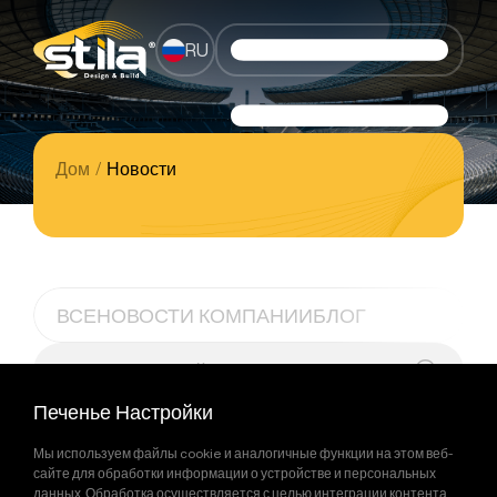
RU
Дом
/
Новости
ВСЕ
НОВОСТИ КОМПАНИИ
БЛОГ
Печенье Настройки
Мы используем файлы cookie и аналогичные функции на этом веб-
сайте для обработки информации о устройстве и персональных
данных. Обработка осуществляется с целью интеграции контента,