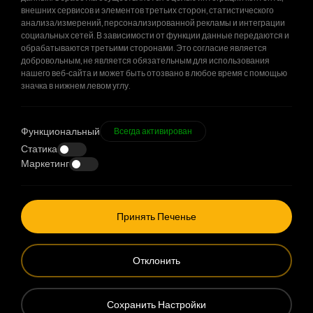
внешних сервисов и элементов третьих сторон, статистического
Загрузи Больше
анализа/измерений, персонализированной рекламы и интеграции
социальных сетей. В зависимости от функции данные передаются и
обрабатываются третьими сторонами. Это согласие является
добровольным, не является обязательным для использования
нашего веб-сайта и может быть отозвано в любое время с помощью
значка в нижнем левом углу.
Функциональный
Всегда активирован
Статика
Маркетинг
+90 212 678 13 13
info@stilastructure.ru
Принять Печенье
Metro 34 Plaza IOSB Bedrettin Dalan Blv.
Отклонить
No:23/103 Basaksehir / Istanbul / Türkiye
Сохранить Настройки