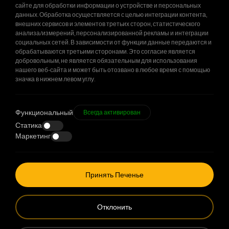
сайте для обработки информации о устройстве и персональных
Закрытый Спортивный зал Начальной
Все Проекты
данных. Обработка осуществляется с целью интеграции контента,
Школы Sarıyer Hatemoğlu
внешних сервисов и элементов третьих сторон, статистического
анализа/измерений, персонализированной рекламы и интеграции
социальных сетей. В зависимости от функции данные передаются и
обрабатываются третьими сторонами. Это согласие является
добровольным, не является обязательным для использования
нашего веб-сайта и может быть отозвано в любое время с помощью
значка в нижнем левом углу.
Функциональный
Всегда активирован
Статика
Маркетинг
+90 212 678 13 13
info@stilastructure.ru
Принять Печенье
Metro 34 Plaza IOSB Bedrettin Dalan Blv.
Отклонить
No:23/103 Basaksehir / Istanbul / Türkiye