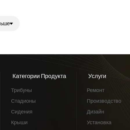
льше
Категории Продукта
Услуги
Трибуны
Ремонт
Стадионы
Производство
Сидения
Дизайн
Крыши
Установка