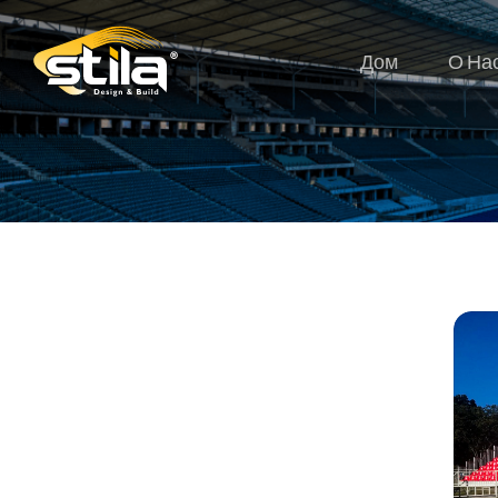
Дом
О На