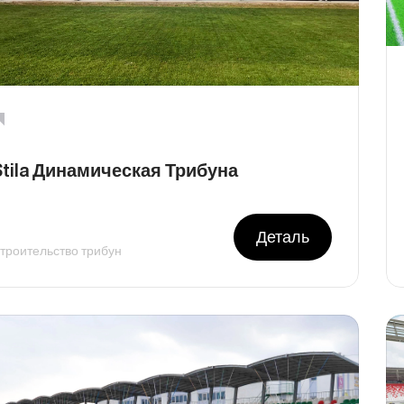
Stila Динамическая Трибуна
Деталь
троительство трибун