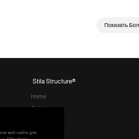
Показать Бо
Stila Structure®
Home
О Нас
Контакты
том веб-сайте для