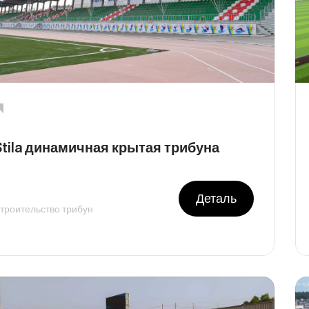
Stila динамичная крытая трибуна
Деталь
троительство трибун