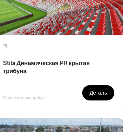
Stila Динамическая PR крытая
трибуна
Деталь
Строительство трибун