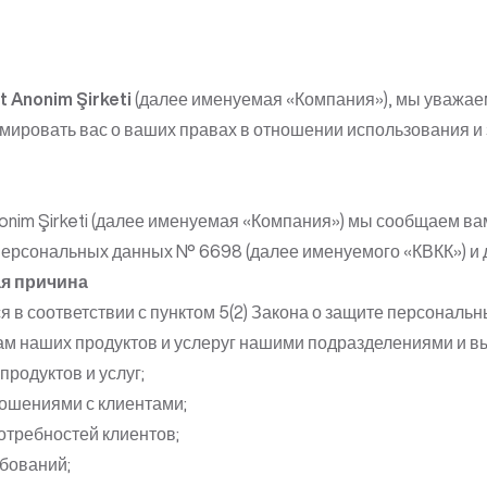
et Anonim Şirketi
(далее именуемая «Компания»), мы уважае
рмировать вас о ваших правах в отношении использования 
ret Anonim Şirketi (далее именуемая «Компания») мы сообщае
 персональных данных № 6698 (далее именуемого «КВКК») и 
ая причина
в соответствии с пунктом 5(2) Закона о защите персональн
м наших продуктов и услеруг нашими подразделениями и в
родуктов и услуг;
ошениями с клиентами;
отребностей клиентов;
бований;