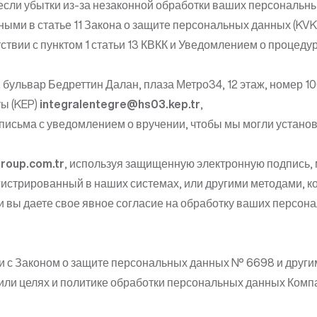
если убытки из-за незаконной обработки ваших персональн
ыми в статье 11 Закона о защите персональных данных (KVK
етствии с пунктом 1 статьи 13 КВКК и Уведомлением о процед
 бульвар Бедреттин Далан, плаза Метро34, 12 этаж, номер 
ы (KEP)
integralentegre@hs03.kep.tr
,
письма с уведомлением о вручении, чтобы мы могли устано
roup.com.tr
, используя защищенную электронную подпись, 
истрированный в наших системах, или другими методами, к
ли вы даете свое явное согласие на обработку ваших персон
и с Законом о защите персональных данных № 6698 и други
или целях и политике обработки персональных данных Компа