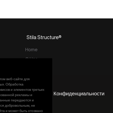
Stila Structure®
Home
О Нас
Контакты
том веб-сайте для
ых. Обработка
висов и элементов третьих
Политика и Конфиденциальности
рованной рекламы и
данные передаются и
KVKK
тся добровольным, не
та и может быть отозвано