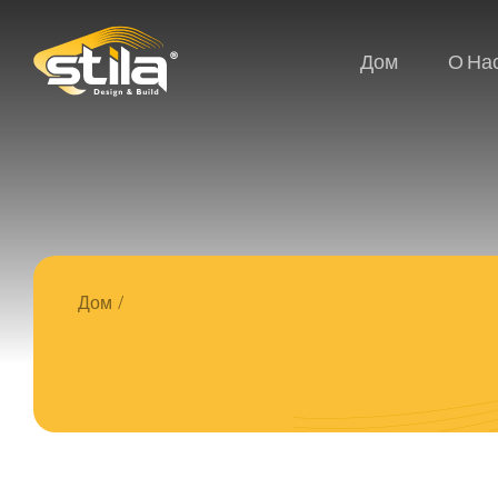
Дом
О На
Дом
/