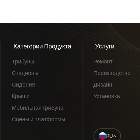
Категории Продукта
Услуги
Трибуны
Ремонт
Стадионы
Производство
Сидения
Дизайн
Крыши
Установка
Мобильная трибуна
Сцены и платформы
RU