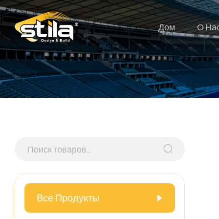
Дом
О На
Все Продукты