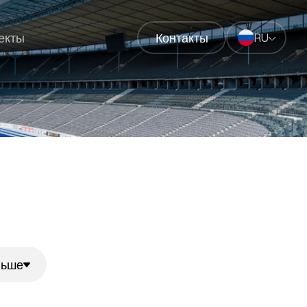
екты
Контакты
RU
льше