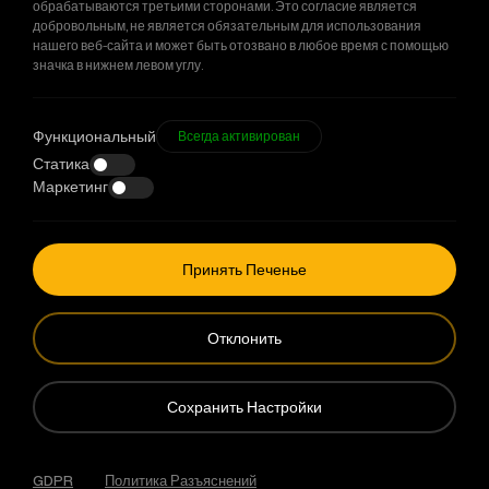
обрабатываются третьими сторонами. Это согласие является
добровольным, не является обязательным для использования
нашего веб-сайта и может быть отозвано в любое время с помощью
значка в нижнем левом углу.
Функциональный
Всегда активирован
Статика
Маркетинг
+90 212 678 13 13
info@stilastructure.ru
Принять Печенье
Metro 34 Plaza IOSB Bedrettin Dalan Blv.
Отклонить
No:23/103 Basaksehir / Istanbul / Türkiye
Сохранить Настройки
Stila Structure - это бренд
Integral Group
|
GDPR
Политика Разъяснений